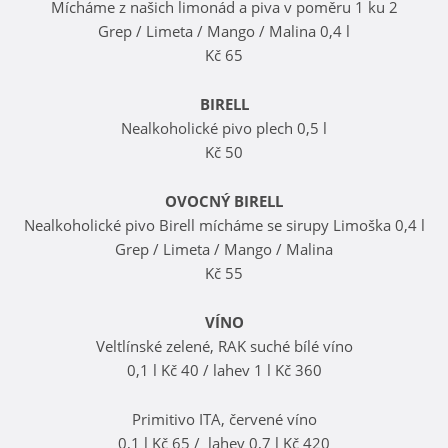
Mícháme z našich limonád a piva v poměru 1 ku 2
Grep / Limeta / Mango / Malina 0,4 l
Kč 65
BIRELL
Nealkoholické pivo plech 0,5 l
Kč 50
OVOCNÝ BIRELL
Nealkoholické pivo Birell mícháme se sirupy Limoška 0,4 l
Grep / Limeta / Mango / Malina
Kč 55
VÍNO
Veltlínské zelené, RAK suché bílé víno
0,1 l Kč 40 / lahev 1 l Kč 360
Primitivo ITA, červené víno
0,1 l Kč 65 / lahev 0,7 l Kč 420