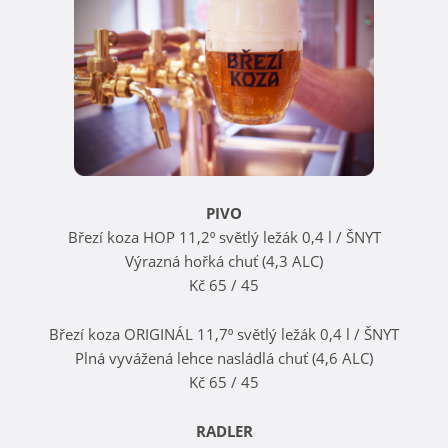
PIVO
Březí koza HOP 11,2⁰ světlý ležák 0,4 l / ŠNYT
Výrazná hořká chuť (4,3 ALC)
Kč 65 / 45
Březí koza ORIGINÁL 11,7⁰ světlý ležák 0,4 l / ŠNYT
Plná vyvážená lehce nasládlá chuť (4,6 ALC)
Kč 65 / 45
RADLER