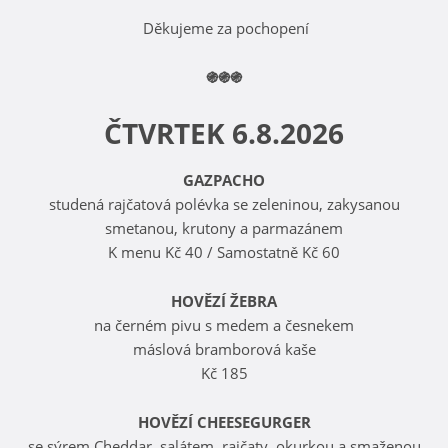
Děkujeme za pochopení
֍֍֍
ČTVRTEK 6.8.2026
GAZPACHO
studená rajčatová polévka se zeleninou, zakysanou
smetanou, krutony a parmazánem
K menu Kč 40 / Samostatně Kč 60
HOVĚZÍ ŽEBRA
na černém pivu s medem a česnekem
máslová bramborová kaše
Kč 185
HOVĚZÍ CHEESEGURGER
se sýrem Cheddar, salátem, rajčaty, okurkou a smaženou